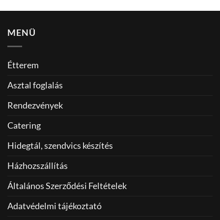
termékoldalon
termékoldalon
választhatók
választhatók
MENÜ
ki
ki
Étterem
Asztal foglalás
Rendezvények
Catering
Hidegtál, szendvics készítés
Házhozszállítás
Általános Szerződési Feltételek
Adatvédelmi tájékoztató