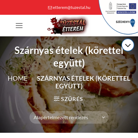
Skip
etterem@tuzestal.hu
to
content
0
Szárnyas ételek (körettel
együtt)
HOME
»
SZÁRNYAS ÉTELEK (KÖRETTEL
EGYÜTT)
SZŰRÉS