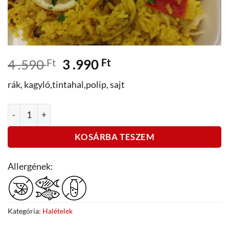
Original
Current
4 .590
Ft
3 .990
Ft
price
price
rák, kagyló,tintahal,polip, sajt
was:
is:
4
3
Tengergyümölcsei rizottó mennyiség
.590 Ft.
.990 Ft.
KOSÁRBA TESZEM
Allergének:
Kategória:
Halételek