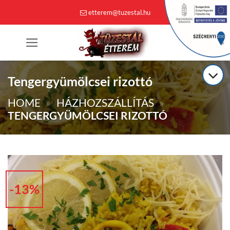
Skip
etterem@tuzestal.hu
to
content
0
Tengergyümölcsei rizottó
HOME
»
HÁZHOZSZÁLLÍTÁS
»
TENGERGYÜMÖLCSEI RIZOTTÓ
-13%