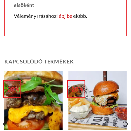
elsőként
Vélemény írásához
lépj be
előbb.
KAPCSOLÓDÓ TERMÉKEK
-20%
-20%