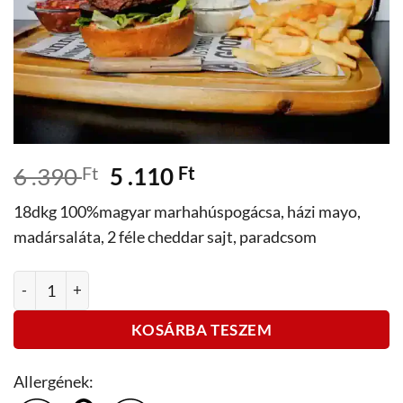
Original
Current
6 .390
Ft
5 .110
Ft
price
price
18dkg 100%magyar marhahúspogácsa, házi mayo,
was:
is:
madársaláta, 2 féle cheddar sajt, paradcsom
6
5
.390 Ft.
.110 Ft.
Double cheddar burger mennyiség
KOSÁRBA TESZEM
Allergének: