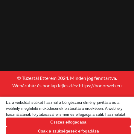
© Tüzestál Étterem 2024. Minden jog fenntartva.
Webáruház és honlap fejlesztés: https://bodorweb.eu
Ez a weboldal sütiket használ a böngészési élmény javítása és a
webhely megfelelő működésének biztosítása érdekében. A webhely
használatának folytatásával elismeri és elfogadja a sütik használatát.
Összes elfogadása
Csak a szükségesek elfogadása