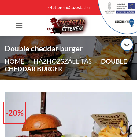
Skip
etterem@tuzestal.hu
to
content
0
Double cheddar burger
HOME
»
HÁZHOZSZÁLLÍTÁS
»
DOUBLE
CHEDDAR BURGER
-20%