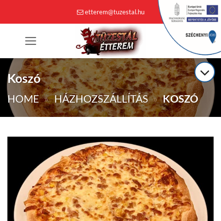
Skip
etterem@tuzestal.hu
to
content
0
Koszó
HOME
»
HÁZHOZSZÁLLÍTÁS
»
KOSZÓ