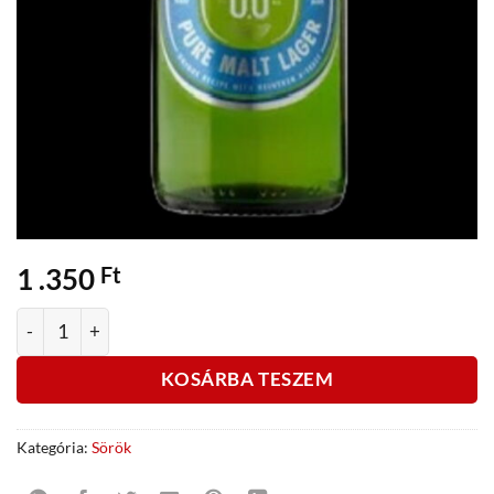
1 .350
Ft
Heineken üveges alkoholmentes 0,33 L sör mennyiség
KOSÁRBA TESZEM
Kategória:
Sörök