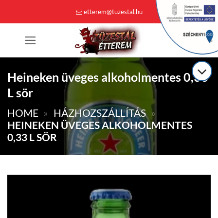
Skip
etterem@tuzestal.hu
to
content
0
Heineken üveges alkoholmentes 0,33
L sör
HOME
»
HÁZHOZSZÁLLÍTÁS
»
HEINEKEN ÜVEGES ALKOHOLMENTES
0,33 L SÖR