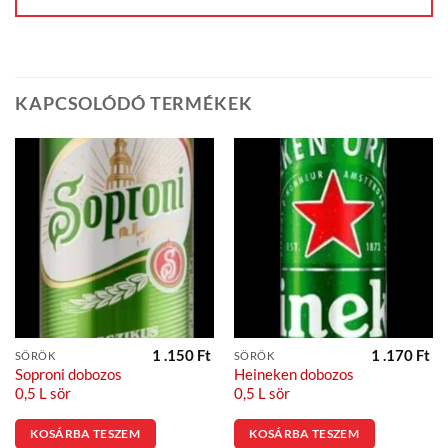
KAPCSOLÓDÓ TERMÉKEK
1 .150
Ft
1 .170
Ft
SÖRÖK
SÖRÖK
Soproni dobozos
Heineken dobozos
0,5 L sör
0,5 L sör
KOSÁRBA TESZEM
KOSÁRBA TESZEM