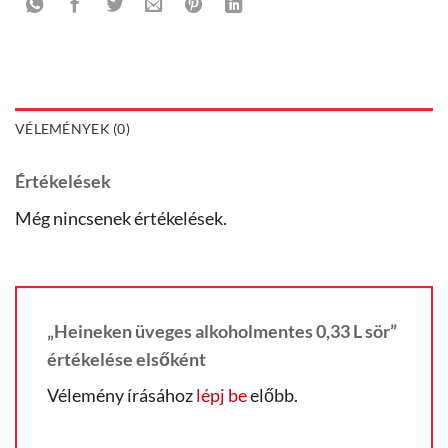
VÉLEMÉNYEK (0)
Értékelések
Még nincsenek értékelések.
„Heineken üveges alkoholmentes 0,33 L sör”
értékelése elsőként
Vélemény írásához
lépj be
előbb.